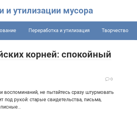
и и утилизации мусора
ование
Переработка и утилизация
Творчество
йских корней: спокойный
0
и воспоминаний, не пытайтесь сразу штурмовать
ит под рукой: старые свидетельства, письма,
записные…