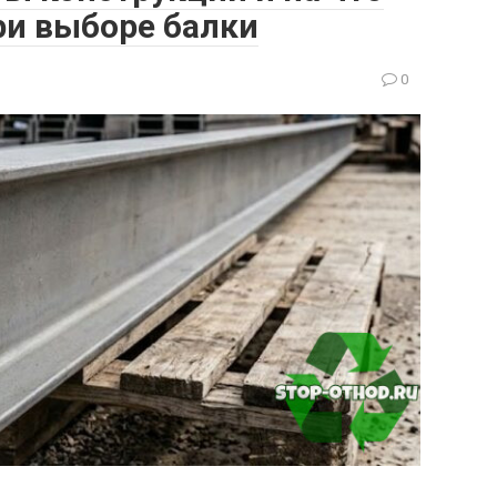
ри выборе балки
0