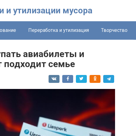
и и утилизации мусора
ование
Переработка и утилизация
Творчество
упать авиабилеты и
т подходит семье