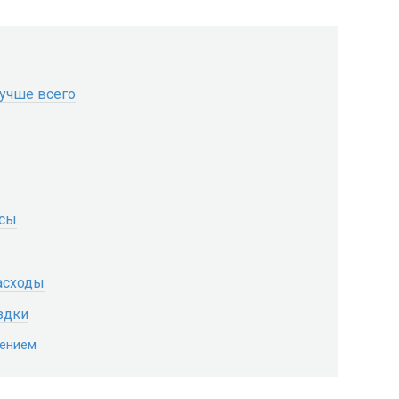
лучше всего
нсы
асходы
здки
дением