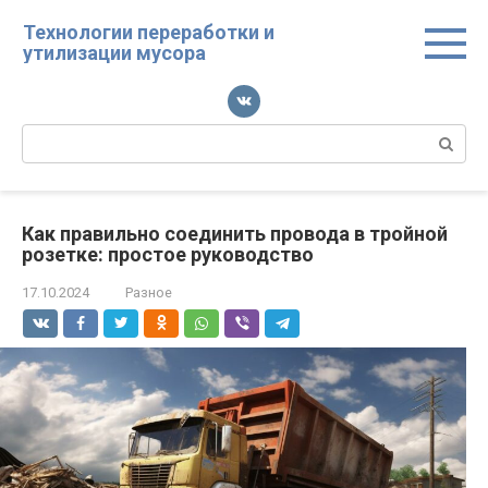
Перейти
Технологии переработки и
к
утилизации мусора
контенту
Поиск:
Как правильно соединить провода в тройной
розетке: простое руководство
17.10.2024
Разное