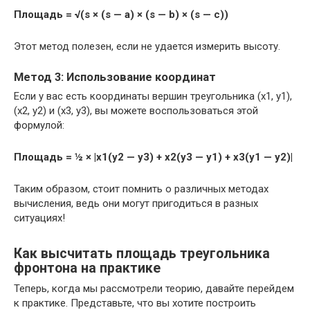
Площадь = √(s × (s — a) × (s — b) × (s — c))
Этот метод полезен, если не удается измерить высоту.
Метод 3: Использование координат
Если у вас есть координаты вершин треугольника (x1, y1),
(x2, y2) и (x3, y3), вы можете воспользоваться этой
формулой:
Площадь = ½ × |x1(y2 — y3) + x2(y3 — y1) + x3(y1 — y2)|
Таким образом, стоит помнить о различных методах
вычисления, ведь они могут пригодиться в разных
ситуациях!
Как высчитать площадь треугольника
фронтона на практике
Теперь, когда мы рассмотрели теорию, давайте перейдем
к практике. Представьте, что вы хотите построить