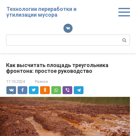
Перейти
Технологии переработки и
к
утилизации мусора
контенту
Поиск:
Как высчитать площадь треугольника
фронтона: простое руководство
17.10.2024
Разное