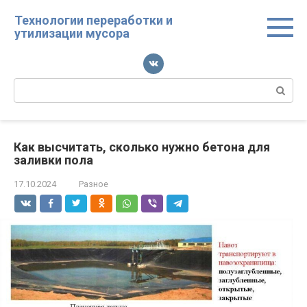
Перейти
Технологии переработки и
к
утилизации мусора
контенту
Поиск:
Как высчитать, сколько нужно бетона для
заливки пола
17.10.2024
Разное