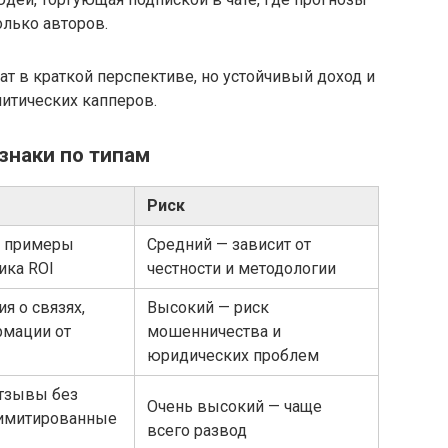
олько авторов.
т в краткой перспективе, но устойчивый доход и
литических капперов.
знаки по типам
Риск
, примеры
Средний — зависит от
тика ROI
честности и методологии
я о связях,
Высокий — риск
рмации от
мошенничества и
юридических проблем
отзывы без
Очень высокий — чаще
лимитированные
всего развод