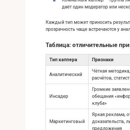
даёт один модератор или неск
Каждый тип может приносить результа
прозрачность чаще встречаются у ана
Таблица: отличительные при
Тип каппера
Признаки
Чёткая методика
Аналитический
расчётов, статис
Громкие заявлени
Инсадер
обещания «инфо
клуба»
Яркая реклама, 
Маркетинговый
доказательств, 
предложения