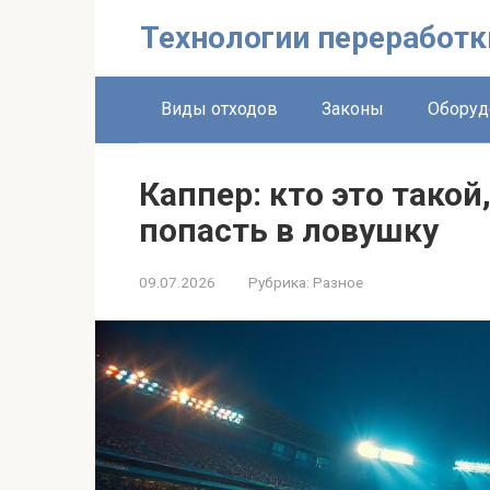
Перейти
Технологии переработк
к
контенту
Виды отходов
Законы
Оборуд
Каппер: кто это такой,
попасть в ловушку
09.07.2026
Рубрика:
Разное