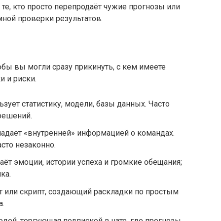
 те, кто просто перепродаёт чужие прогнозы или
мной проверки результатов.
бы вы могли сразу прикинуть, с кем имеете
и и риски.
зует статистику, модели, базы данных. Часто
решений.
ладает «внутренней» информацией о командах.
сто незаконно.
ёт эмоции, истории успеха и громкие обещания;
ка.
т или скрипт, создающий раскладки по простым
а.
дей, торгующая подпиской в чате, где прогнозы