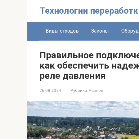
Перейти
Технологии переработк
к
контенту
Виды отходов
Законы
Оборуд
Правильное подключе
как обеспечить наде
реле давления
26.08.2024
Рубрика:
Разное