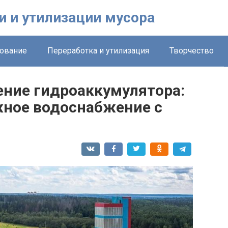
и и утилизации мусора
ование
Переработка и утилизация
Творчество
ние гидроаккумулятора:
жное водоснабжение с