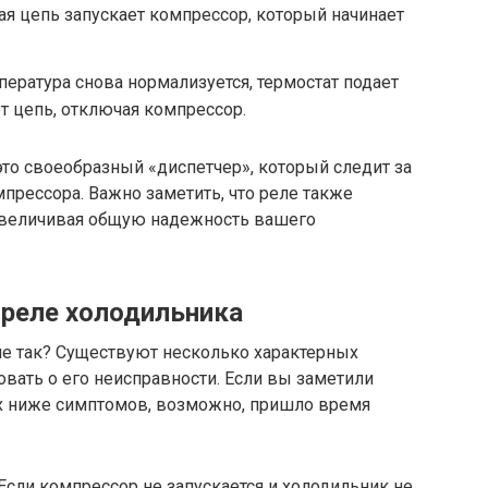
я цепь запускает компрессор, который начинает
ература снова нормализуется, термостат подает
т цепь, отключая компрессор.
это своеобразный «диспетчер», который следит за
мпрессора. Важно заметить, что реле также
увеличивая общую надежность вашего
 реле холодильника
 не так? Существуют несколько характерных
овать о его неисправности. Если вы заметили
х ниже симптомов, возможно, пришло время
Если компрессор не запускается и холодильник не