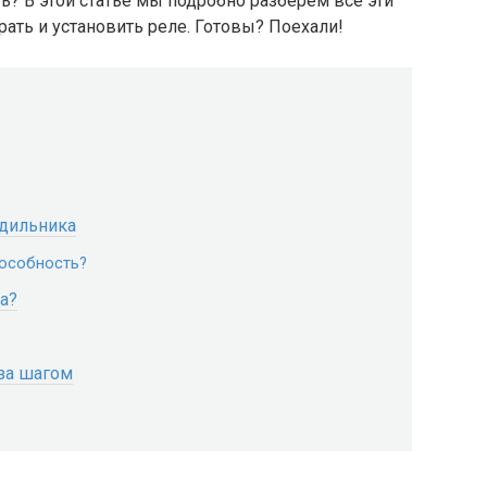
ь? В этой статье мы подробно разберем все эти
рать и установить реле. Готовы? Поехали!
одильника
пособность?
а?
 за шагом