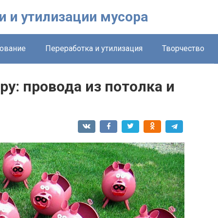
и и утилизации мусора
ование
Переработка и утилизация
Творчество
у: провода из потолка и