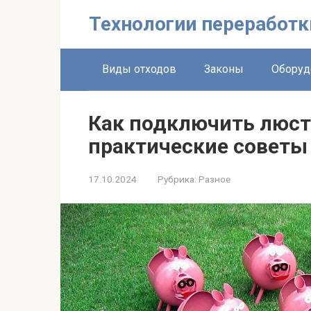
Перейти
Технологии переработк
к
контенту
Виды отходов
Законы
Оборуд
Как подключить люстр
практические советы
17.10.2024
Рубрика:
Разное