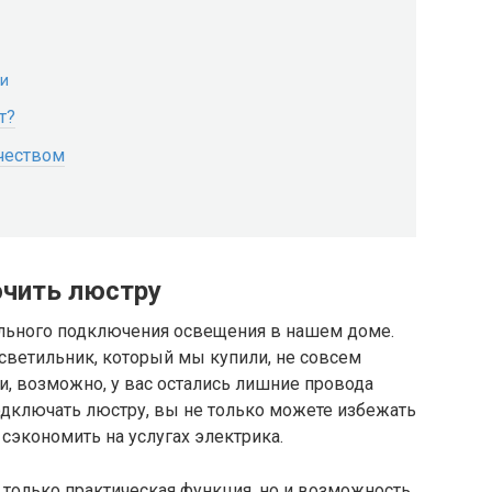
ии
т?
ичеством
ючить люстру
льного подключения освещения в нашем доме.
 светильник, который мы купили, не совсем
ли, возможно, у вас остались лишние провода
подключать люстру, вы не только можете избежать
сэкономить на услугах электрика.
е только практическая функция, но и возможность