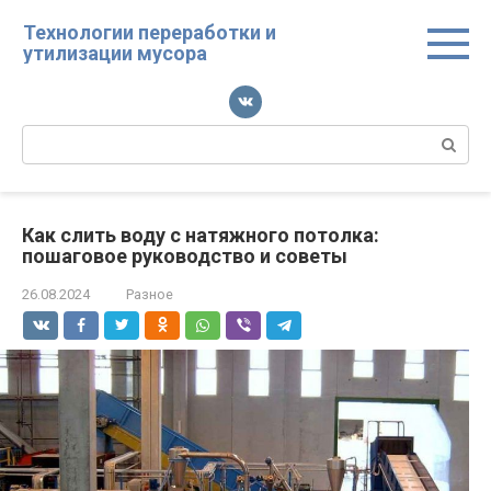
Перейти
Технологии переработки и
к
утилизации мусора
контенту
Поиск:
Как слить воду с натяжного потолка:
пошаговое руководство и советы
26.08.2024
Разное