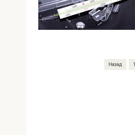
Пагинация
Назад
записей