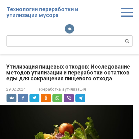
Перейти
Технологии переработки и
к
утилизации мусора
контенту
Поиск:
Утилизация пищевых отходов: Исследование
методов утилизации и переработки остатков
еды для сокращения пищевого отхода
29.02.2024
Переработка и утилизация